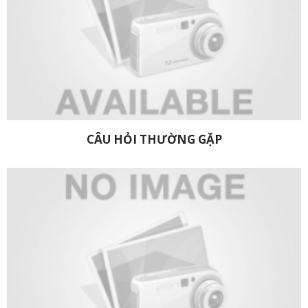
CÂU HỎI THƯỜNG GẶP