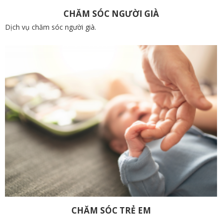
CHĂM SÓC NGƯỜI GIÀ
Dịch vụ chăm sóc người già.
CHĂM SÓC TRẺ EM