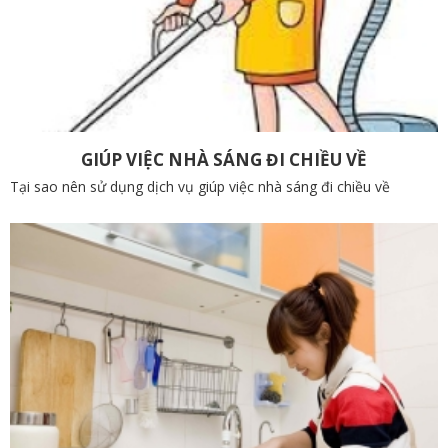
GIÚP VIỆC NHÀ SÁNG ĐI CHIỀU VỀ
Tại sao nên sử dụng dịch vụ giúp việc nhà sáng đi chiều về