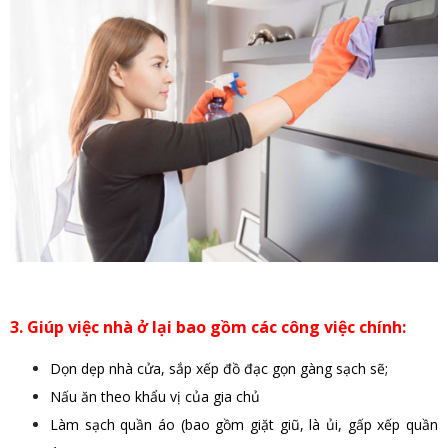
3. Giúp việc nhà ở lại bao gồm các công việc chính:
Dọn dẹp nhà cửa, sắp xếp đồ đạc gọn gàng sạch sẽ;
Nấu ăn theo khẩu vị của gia chủ
Làm sạch quần áo (bao gồm giặt giũ, là ủi, gấp xếp quần