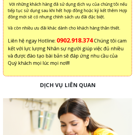
Với những khách hàng đã sử dụng dịch vụ của chúng tôi nếu
tiếp tục sử dụng sau khi hết hợp đồng hoặc ký kết thêm Hợp
đồng mới sẽ có nhưng chính sách ưu đãi đặc biệt.
Và còn nhiều ưu đãi khác dành cho khách hàng thân thiết.
0902.918.374
Liên hệ ngay Hotline:
Chúng tôi cam
kết với lực lượng Nhân sự người giúp việc đủ nhiều
và được đào tạo bài bản sẽ đáp ứng nhu cầu của
Quý khách mọi lúc mọi nơi!!!
DỊCH VỤ LIÊN QUAN