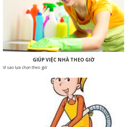
GIÚP VIỆC NHÀ THEO GIỜ
Vì sao lựa chọn theo giờ