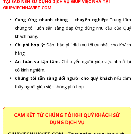
TẠI SAO NÊN SỬ DỤNG DỊCH VỤ GIÚP VIỆC NHÀ TẠI
GIUPVIECNHAVIET.COM
Cung ứng nhanh chóng – chuyên nghiệp:
Trung tâm
chúng tôi luôn sẵn sàng đáp ứng đúng nhu cầu của Quý
khách hàng.
Chi phí hợp lý:
Đảm bảo phí dịch vụ tối ưu nhất cho Khách
hàng
An toàn và tận tâm:
Chỉ tuyển người giúp việc nhà ở lại
có kinh nghiệm.
Chúng tôi sẵn sàng đổi người cho quý khách
nếu cảm
thấy người giúp việc không phù hợp.
CAM KẾT TỪ CHÚNG TÔI KHI QUÝ KHÁCH SỬ
DỤNG DỊCH VỤ