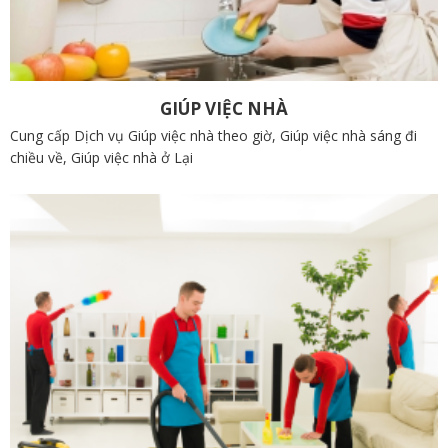
GIÚP VIỆC NHÀ
Cung cấp Dịch vụ Giúp việc nhà theo giờ, Giúp việc nhà sáng đi
chiều về, Giúp việc nhà ở Lại