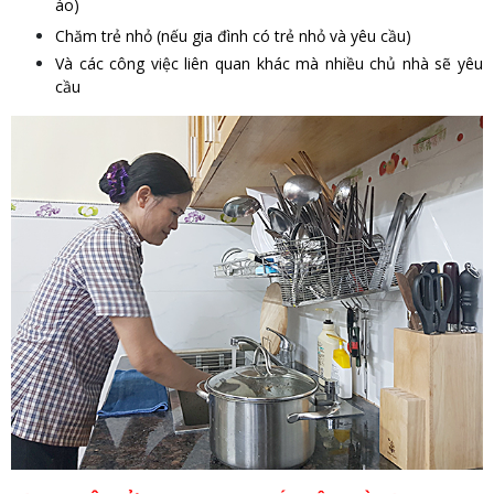
áo)
Chăm trẻ nhỏ (nếu gia đình có trẻ nhỏ và yêu cầu)
Và các công việc liên quan khác mà nhiều chủ nhà sẽ yêu
cầu